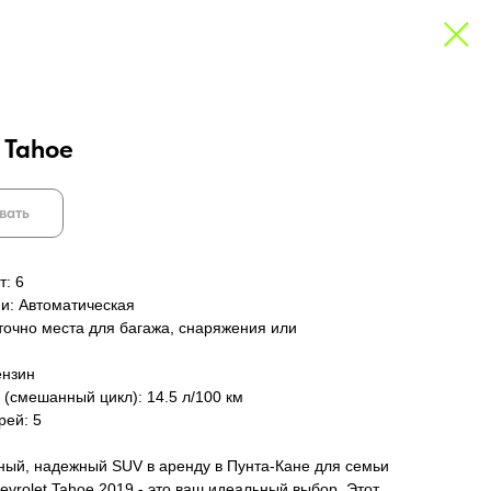
 Tahoe
вать
т: 6
и: Автоматическая
аточно места для багажа, снаряжения или
ензин
 (смешанный цикл): 14.5 л/100 км
рей: 5
ый, надежный SUV в аренду в Пунта-Кане для семьи
evrolet Tahoe 2019 - это ваш идеальный выбор. Этот