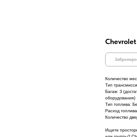
Chevrolet
Заброниро
Количество мес
Тип трансмисси
Багаж: 3 (дост
оборудования)
Тип топлива: Б
Расход топлива
Количество две
Ищете просторн
или группы? Ch