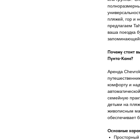
полноразмерный
универсальност
пляжей, гор и н
предлагаем Tah
ваша поездка бу
запоминающей
Почему стоит вы
Пунта-Кане?
Аренда Chevrol
путешественник
комфорту и над
автоматической
семейную практ
детьми на пляж
живописным ма
обеспечивает б
Основные харак
Просторный 